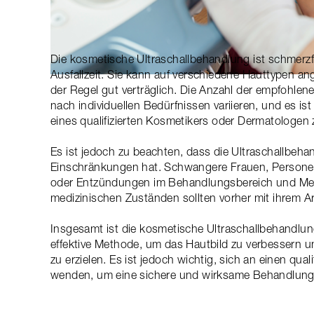
Die kosmetische Ultraschallbehandlung ist schmerzfr
Ausfallzeit. Sie kann auf verschiedene Hauttypen a
der Regel gut verträglich. Die Anzahl der empfohle
nach individuellen Bedürfnissen variieren, und es is
eines qualifizierten Kosmetikers oder Dermatologen 
Es ist jedoch zu beachten, dass die Ultraschallbeh
Einschränkungen hat. Schwangere Frauen, Personen 
oder Entzündungen im Behandlungsbereich und Me
medizinischen Zuständen sollten vorher mit ihrem A
Insgesamt ist die kosmetische Ultraschallbehandlu
effektive Methode, um das Hautbild zu verbessern 
zu erzielen. Es ist jedoch wichtig, sich an einen qua
wenden, um eine sichere und wirksame Behandlung 