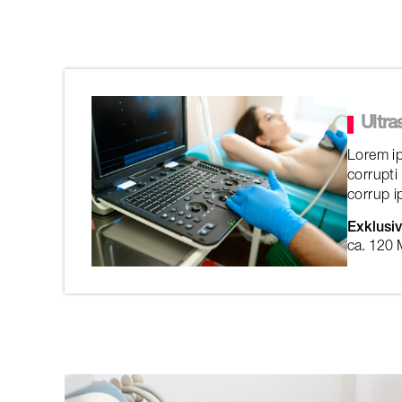
Ultra
Lorem ip
corrupti
corrup i
Exklusiv
ca. 120 M