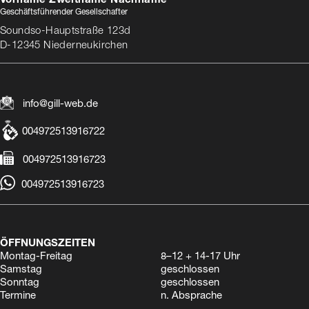
Vorname Zweitname Nachname
Geschäftsführender Gesellschafter
Soundso-Hauptstraße 123d
D-12345 Niederneukirchen
info@gill-web.de
004972513916722
004972513916723
004972513916723
ÖFFNUNGSZEITEN
Montag-Freitag
8–12 + 14-17 Uhr
Samstag
geschlossen
Sonntag
geschlossen
Termine
n. Absprache